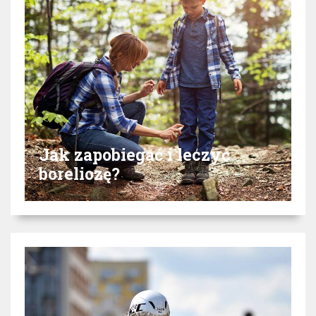
Jak zapobiegać i leczyć
boreliozę?