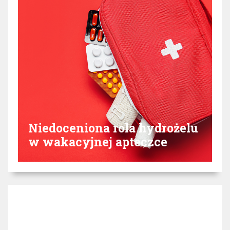
Niedoceniona rola hydrożelu
w wakacyjnej apteczce