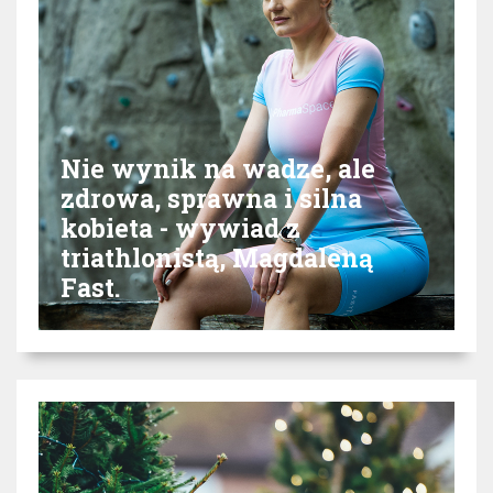
Nie wynik na wadze, ale
zdrowa, sprawna i silna
kobieta - wywiad z
triathlonistą, Magdaleną
Fast.