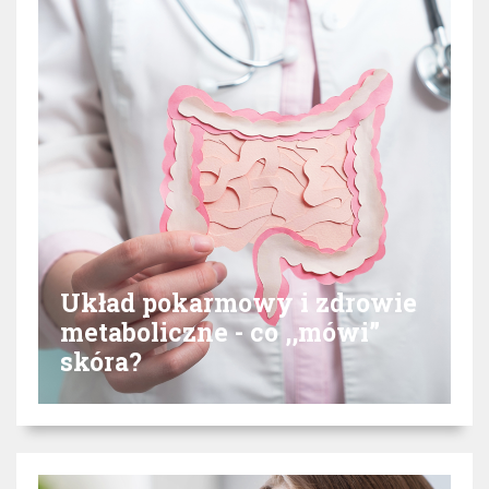
Układ pokarmowy i zdrowie
metaboliczne - co ,,mówi”
skóra?