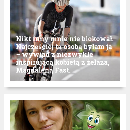
Nikt inny mnie nie blokował.
Najczęściej tą osobą byłam ja
– wywiad z niezwykle
inspirującą kobietą z żelaza,
Magdaleną Fast.