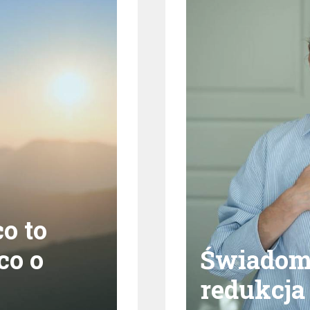
o to
co o
Świadom
redukcja