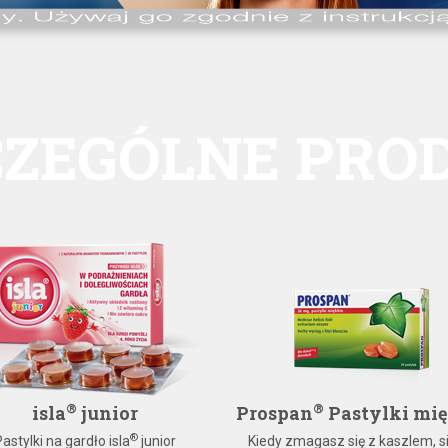
CZEGÓLNE PRO
®
®
isla
junior
Prospan
Pastylki mi
®
Pastylki na gardło isla
junior
Kiedy zmagasz się z kaszlem, si