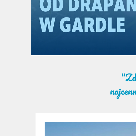
"Zd
najcenn