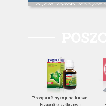
POSZ
 hydro+
Prospan® syrop na kaszel
Ciebie typowe
Prospan® syrop dla dzieci i