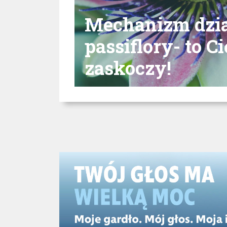
Mechanizm dzia
passiflory- to Ci
zaskoczy!