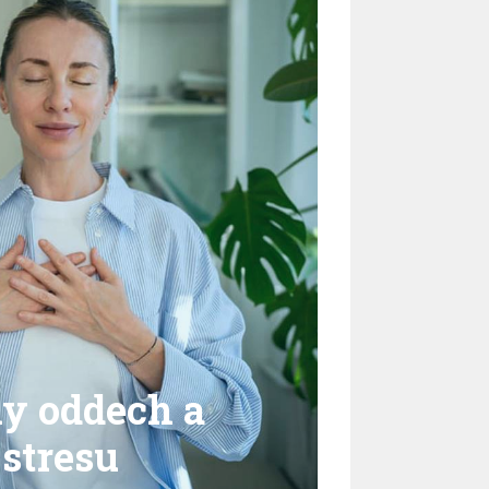
y oddech a
 stresu