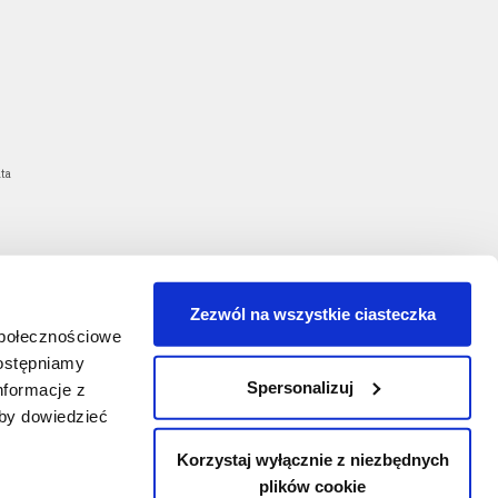
ta
Zezwól na wszystkie ciasteczka
społecznościowe
dostępniamy
Spersonalizuj
nformacje z
Aby dowiedzieć
Korzystaj wyłącznie z niezbędnych
izrada web stranica
by The Big iDEA Lab
plików cookie