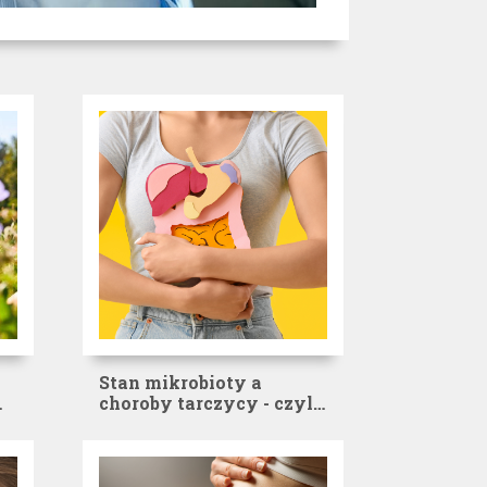
Stan mikrobioty a
choroby tarczycy - czyli
przez jelita do zdrowia
hormonalnego