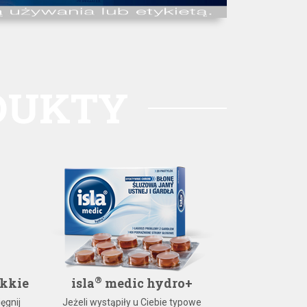
DUKTY
®
ękkie
isla
medic hydro+
Prospan® 
ęgnij
Jeżeli wystąpiły u Ciebie typowe
Prospan® s