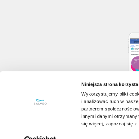
Niniejsza strona korzysta
Wykorzystujemy pliki cook
i analizować ruch w naszej
partnerom społecznościow
innymi danymi otrzymanym
się więcej, zapoznaj się 
Zasady prywatności
/
Regulamin serwisu
/
© 8/2026 Salveo Poland Sp. z o.o. wszelkie prawa zastrzeżone.