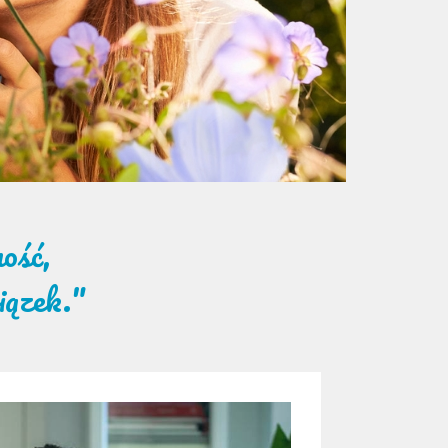
ość,
wiązek."