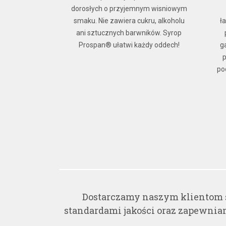
 lub infekcji
dorosłych o przyjemnym wisniowym
ie wywołujące
smaku. Nie zawiera cukru, alkoholu
ł
b suchość błon
ani sztucznych barwników. Syrop
iązany z nimi
Prospan® ułatwi każdy oddech!
ga
problemy z
p
lgę szybko
po
edic hydro+.
Dostarczamy naszym klientom 
standardami jakości oraz zapewnia