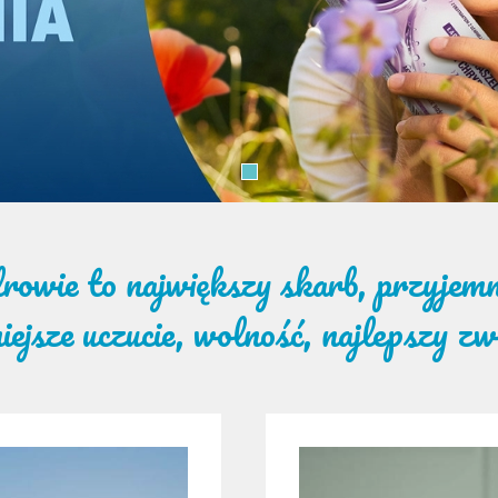
rowie to największy skarb, przyjemn
iejsze uczucie, wolność, najlepszy z