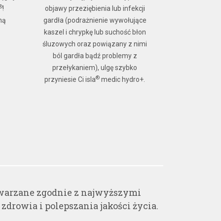
®
!
objawy przeziębienia lub infekcji
dorosłych o 
ną
gardła (podrażnienie wywołujące
smaku. Nie za
kaszel i chrypkę lub suchość błon
ani sztuczny
śluzowych oraz powiązany z nimi
Prospan® uł
ból gardła bądź problemy z
przełykaniem), ulgę szybko
®
przyniesie Ci isla
medic hydro+.
warzane zgodnie z najwyższymi
rowia i polepszania jakości życia.